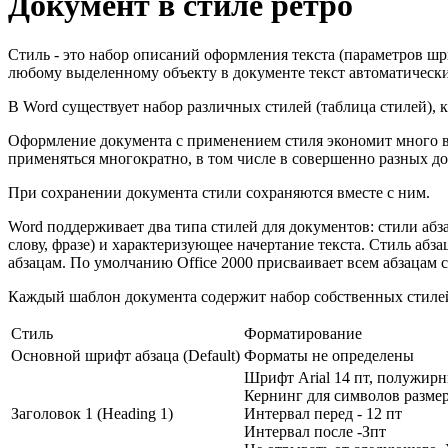
Документ в стиле ретро
Стиль - это набор описаний оформления текста (параметров шри
любому выделенному объекту в документе текст автоматическ
В Word существует набор различных стилей (таблица стилей), 
Оформление документа с применением стиля экономит много вр
применяться многократно, в том числе в совершенно разных док
При сохранении документа стили сохраняются вместе с ним.
Word поддерживает два типа стилей для документов: стили абз
слову, фразе) и характеризующее начертание текста. Стиль абз
абзацам. По умолчанию Office 2000 присваивает всем абзацам 
Каждый шаблон документа содержит набор собственных стилей.
Стиль
Форматирование
Основной шрифт абзаца (Default)
Форматы не определены
Шрифт Arial 14 пт, полужир
Кернинг для символов размер
Заголовок 1 (Heading 1)
Интервал перед - 12 пт
Интервал после -Зпт