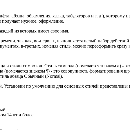
фта, абзаца, обрамления, языка, табуляторов и т. д.), которому
и получает нужное, оформление.
каждый из которых имеет свое имя.
емени, так как, во-первых, выполняется целый набор действий 
ументах, в-третьих, изменяя стиль, можно переоформить сразу н
аца и стили символов. Стиль символа (помечается значком
а
) - э
аца (помечается значком ¶) - это совокупность форматирования ш
стиль абзаца Обычный (Normal).
 Установки по умолчанию для основных стилей представлены в 
ный
ом 14 пт и более