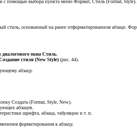
и с помощью выбора пункта меню Формат, Стиль (Format, Style).
вый стиль, основанный на ранее отформатированном абзаце. Фор
я диалогового окна Стиль
.
Создание стиля (New Style)
(рис. 44).
дующему абзацу.
пку Создать (Format, Style, New).
дующих абзацев.
теристики шрифта, абзаца, табуляции и т. п.
менения форматирования к абзацу.