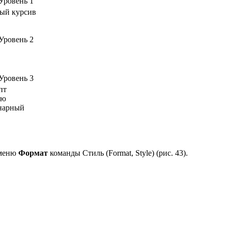
Уровень 1
ный курсив
Уровень 2
Уровень 3
пт
аю
нарный
 меню
Формат
команды Стиль (Format, Style) (рис. 43).