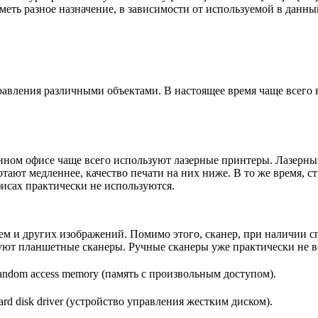
меть разное назначение, в зависимости от используемой в данн
равления различными объектами. В настоящее время чаще всего
нном офисе чаще всего используют лазерные принтеры. Лазерный 
отают медленнее, качество печати на них ниже. В то же время,
сах практически не используются.
ем и других изображений. Помимо этого, сканер, при наличии с
уют планшетные сканеры. Ручные сканеры уже практически не в
ndom access memory (память с произвольным доступом).
d disk driver (устройство управления жестким диском).