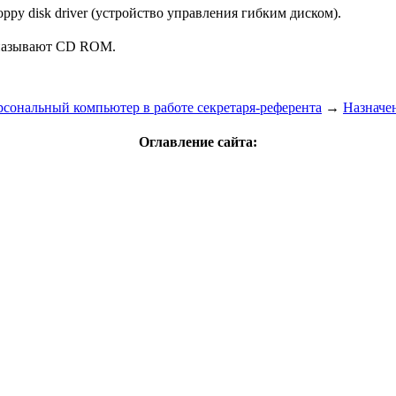
py disk driver (устройство управления гибким диском).
о называют CD ROM.
сональный компьютер в работе секретаря-референта
→
Назначе
Оглавление сайта: