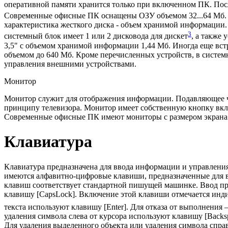
оперативной памяти хранится только при включенном ПК. Пос
Современные офисные ПК оснащены ОЗУ объемом 32...64 Мб. 
характеристика жесткого диска - объем хранимой информации
3
системный блок имеет 1 или 2 дисковода для дискет
, а также
3,5" с объемом хранимой информации 1,44 Мб. Иногда еще вс
объемом до 640 Мб. Кроме перечисленных устройств, в систем
управления внешними устройствами.
Монитор
Монитор служит для отображения информации. Подавляющее ч
принципу телевизора. Монитор имеет собственную кнопку вклю
Современные офисные ПК имеют мониторы с размером экрана по
Клавиатура
Клавиатура предназначена для ввода информации и управления
имеются алфавитно-цифровые клавиши, предназначенные для в
клавиш соответствует стандартной пишущей машинке. Ввод про
клавишу [CapsLock]. Включение этой клавиши отмечается инди
текста используют клавишу [Enter]. Для отказа от выполнени
удаления символа слева от курсора используют клавишу [Backsp
Для удаления выделенного объекта или удаления символа справа