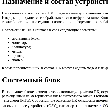
Назначение и состав устройс
Персональный компьютер (ПК) предназначен для хранения и пе
Информация хранится и обрабатывается в цифровом виде. Един
также более крупные единицы измерения информации: килобайт 
Современный ПК включает в себя следующие элементы:
системный блок;
монитор;
клавиатура;
мышь;
принтер;
сканер.
Кроме перечисленных, в состав ПК могут входить модем или фа
Системный блок
В системном блоке размещаются основные устройства ПК, ос
размещенный на материнской плате системного блока. Основная
- мегагерц (МГц), Современные офисные ПК оснащены процессо
1
запоминающее устройство (ОЗУ), или оперативная память
. О