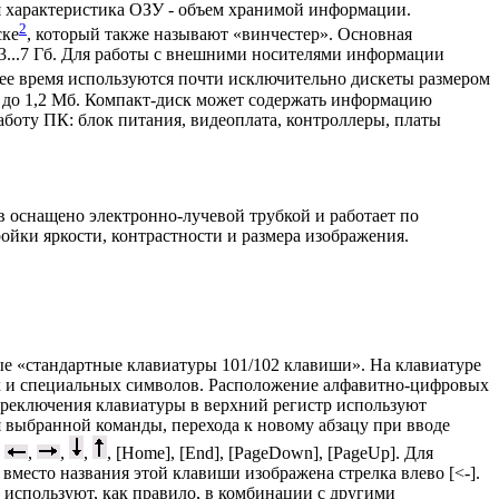
 характеристика ОЗУ - объем хранимой информации.
2
ске
, который также называют «винчестер». Основная
...7 Гб. Для работы с внешними носителями информации
нее время используются почти исключительно дискеты размером
 до 1,2 Мб. Компакт-диск может содержать информацию
боту ПК: блок питания, видеоплата, контроллеры, платы
оснащено электронно-лучевой трубкой и работает по
йки яркости, контрастности и размера изображения.
ые «стандартные клавиатуры 101/102 клавиши». На клавиатуре
их и специальных символов. Расположение алфавитно-цифровых
ереключения клавиатуры в верхний регистр используют
 выбранной команды, перехода к новому абзацу при вводе
и
,
,
,
, [Home], [End], [PageDown], [PageUp]. Для
 вместо названия этой клавиши изображена стрелка влево [<-].
] используют, как правило, в комбинации с другими