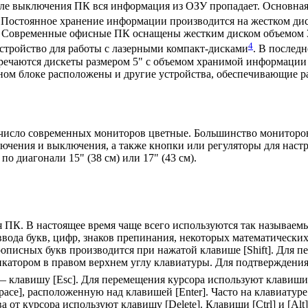
ле выключения ПК вся информация из ОЗУ пропадает. Основная
Постоянное хранение информации производится на жестком ди
. Современные офисные ПК оснащены жестким диском объемом 3
4
 устройство для работы с лазерными компакт-дисками
. В послед
тречаются дискеты размером 5" с объемом хранимой информации
ном блоке расположены и другие устройства, обеспечивающие ра
исло современных мониторов цветные. Большинство мониторов 
чения и выключения, а также кнопки или регуляторы для настро
 диагонали 15" (38 см) или 17" (43 см).
 ПК. В настоящее время чаще всего используются так называем
вода букв, цифр, знаков препинания, некоторых математическ
писных букв производится при нажатой клавише [Shift]. Для п
катором в правом верхнем углу клавиатуры. Для подтверждения
я — клавишу [Esc]. Для перемещения курсора используют клавиш
ace], расположенную над клавишей [Enter]. Часто на клавиатуре
 от курсора используют клавишу [Delete]. Клавиши [Ctrl] и [Alt