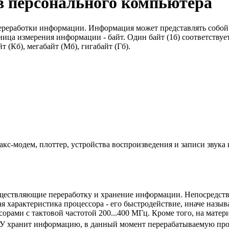
тв персонального компьютера
реработки информации. Информация может представлять собой те
ица измерения информации - байт. Один байт (1б) соответствуе
(Кб), мегабайт (Мб), гигабайт (Гб).
кс-модем, плоттер, устройства воспроизведения и записи звука 
уществляющие переработку и хранение информации. Непосредств
 характеристика процессора - его быстродействие, иначе назыв
рами с тактовой частотой 200...400 МГц. Кроме того, на матер
ЗУ хранит информацию, в данный момент перерабатываемую про